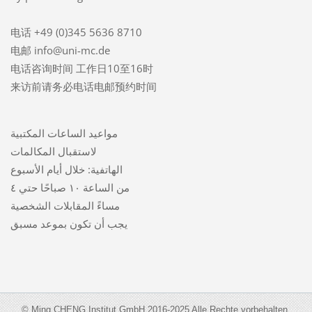
电话 +49 (0)345 5636 8710
电邮 info@uni-mc.de
电话咨询时间 工作日10至16时
来访前请务必电话电邮预约时间
مواعيد الساعات المكتبية
لاستقبال المكالمات
الهاتفية: خلال أيام الأسبوع
من الساعة ١٠ صباحًا حتي ٤
مساءً المقابلات الشخصية
يجب أن تكون بموعد مسبق
© Ming CHENG Institut GmbH 2016-2025 Alle Rechte vorbehalten.