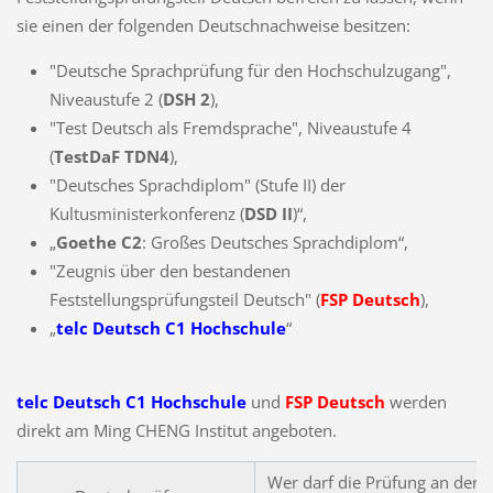
sie einen der folgenden Deutschnachweise besitzen:
"Deutsche Sprachprüfung für den Hochschulzugang",
Niveaustufe 2 (
DSH 2
),
"Test Deutsch als Fremdsprache", Niveaustufe 4
(
TestDaF TDN4
),
"Deutsches Sprachdiplom" (Stufe II) der
Kultusministerkonferenz (
DSD II
)“,
„
Goethe C2
: Großes Deutsches Sprachdiplom“,
"Zeugnis über den bestandenen
Feststellungsprüfungsteil Deutsch" (
FSP Deutsch
),
„
telc Deutsch C1 Hochschule
“
telc Deutsch C1 Hochschule
und
FSP Deutsch
werden
direkt am Ming CHENG Institut angeboten.
Wer darf die Prüfung an der