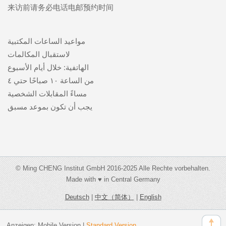
来访前请务必电话电邮预约时间
مواعيد الساعات المكتبية
لاستقبال المكالمات
الهاتفية: خلال أيام الأسبوع
من الساعة ١٠ صباحًا حتي ٤
مساءً المقابلات الشخصية
يجب أن تكون بموعد مسبق
© Ming CHENG Institut GmbH 2016-2025 Alle Rechte vorbehalten.
Made with ♥ in Central Germany
Deutsch
|
中文（简体）
|
English
Anzeigen:
Mobile Version
|
Standard Version