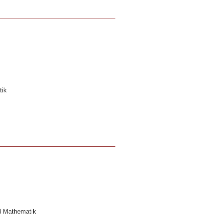
tik
nd Mathematik