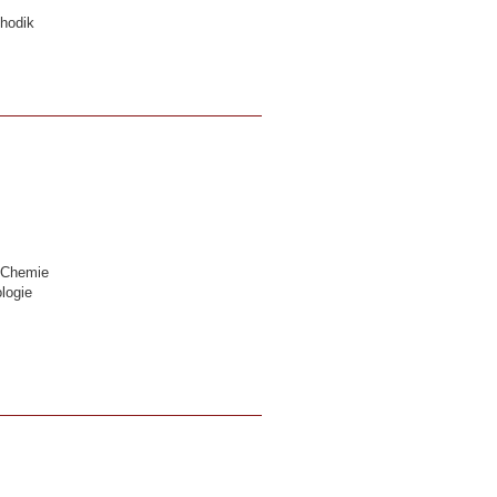
thodik
& Chemie
logie