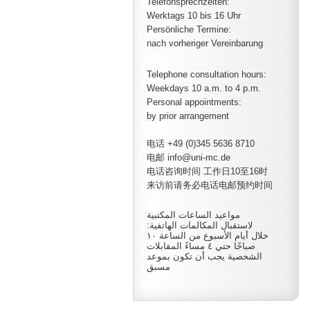
Telefonsprechzeiten:
Werktags 10 bis 16 Uhr
Persönliche Termine:
nach vorheriger Vereinbarung
Telephone consultation hours:
Weekdays 10 a.m. to 4 p.m.
Personal appointments:
by prior arrangement
电话 +49 (0)345 5636 8710
电邮 info@uni-mc.de
电话咨询时间 工作日10至16时
来访前请务必电话电邮预约时间
مواعيد الساعات المكتبية
لاستقبال المكالمات الهاتفية:
خلال أيام الأسبوع من الساعة ١٠
صباحًا حتي ٤ مساءً المقابلات
الشخصية يجب أن تكون بموعد
مسبق