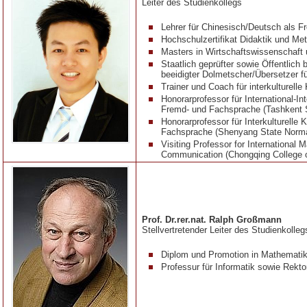
Leiter des Studienkollegs
Lehrer für Chinesisch/Deutsch als
Hochschulzertifikat Didaktik und Me
Masters in Wirtschaftswissenschaft 
Staatlich geprüfter sowie Öffentlich 
beeidigter Dolmetscher/Übersetzer f
Trainer und Coach für interkulturell
Honorarprofessor für International-I
Fremd- und Fachsprache (
Tashkent 
Honorarprofessor für Interkulturell
Fachsprache (Shenyang State Normal
Visiting Professor for International 
Communication (Chongqing College 
Prof. Dr.rer.nat. Ralph Großmann
Stellvertretender Leiter des Studienkolleg
Diplom und Promotion in Mathemati
Professur für Informatik sowie Rekto