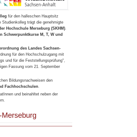
lleg
für den halleschen Hauptsitz
 Studienkolleg trägt die genehmigte
n der Hochschule Merseburg (SKHM)
.
en Schwerpunktkurse M, T, W und
erordnung des Landes
Sachsen-
rdnung für den Hochschulzugang mit
s und für die Feststellungsprüfung",
ültigen Fassung vom 21. September
schen Bildungsnachweisen den
und Fachhochschulen
.
atInnen und beinahltet neben der
rn.
e-Merseburg