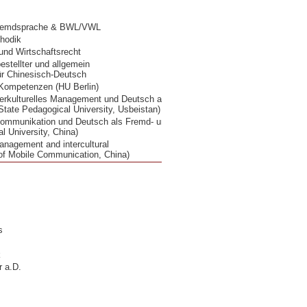
 Fremdsprache & BWL/VWL
thodik
und Wirtschaftsrecht
bestellter und allgemein
ür Chinesisch-Deutsch
e Kompetenzen (HU Berlin)
nterkulturelles Management und Deutsch als
State Pedagogical University, Usbeistan
)
e Kommunikation und Deutsch als Fremd- und
 University, China)
Management and intercultural
of Mobile Communication, China)
s
k
r a.D.