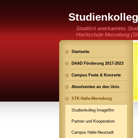
Studienkolle
(staatlich an
Staatlich anerkanntes Stud
Hochschule Merseburg (SKH
der Ming CHENG Institut
Startseite
DAAD Förderung 2017-2023
Campus Feste & Konzerte
Absolventen an den Unis
STK Halle-Merseburg
Studienkolleg Imagefilm
Partner und Kooperation
Campus Halle-Neustadt