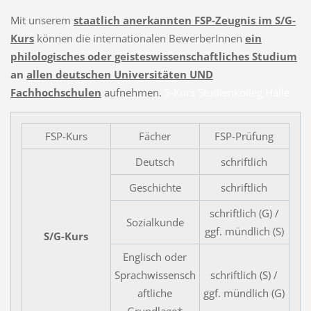
Mit unserem
staatlich anerkannten FSP-Zeugnis im S/G-
Kurs
können die internationalen BewerberInnen
ein
philologisches oder geisteswissenschaftliches
Studium
an
allen deutschen Universitäten UND
Fachhochschulen
aufnehmen.
S-Kurs Studienkolleg Halle
FSP-Kurs
Fächer
FSP-Prüfung
Deutsch
schriftlich
Geschichte
schriftlich
schriftlich (G) /
Sozialkunde
ggf. mündlich (S)
S/G-Kurs
Englisch oder
Sprachwissensch
schriftlich (S) /
aftliche
ggf. mündlich (G)
Grundlage*