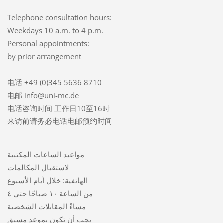
Telephone consultation hours:
Weekdays 10 a.m. to 4 p.m.
Personal appointments:
by prior arrangement
电话 +49 (0)345 5636 8710
电邮 info@uni-mc.de
电话咨询时间 工作日10至16时
来访前请务必电话电邮预约时间
مواعيد الساعات المكتبية
لاستقبال المكالمات
الهاتفية: خلال أيام الأسبوع
من الساعة ١٠ صباحًا حتي ٤
مساءً المقابلات الشخصية
يجب أن تكون بموعد مسبق