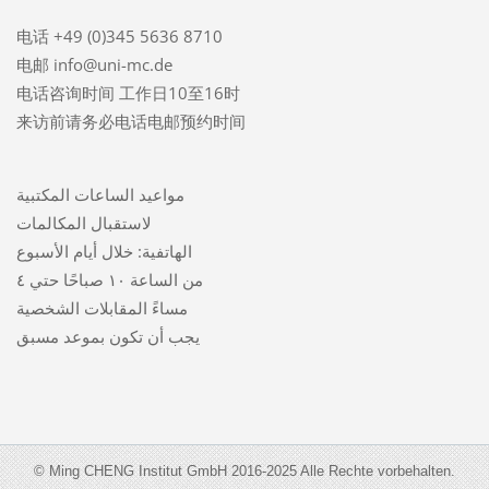
电话 +49 (0)345 5636 8710
电邮 info@uni-mc.de
电话咨询时间 工作日10至16时
来访前请务必电话电邮预约时间
مواعيد الساعات المكتبية
لاستقبال المكالمات
الهاتفية: خلال أيام الأسبوع
من الساعة ١٠ صباحًا حتي ٤
مساءً المقابلات الشخصية
يجب أن تكون بموعد مسبق
© Ming CHENG Institut GmbH 2016-2025 Alle Rechte vorbehalten.