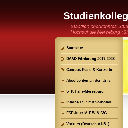
Studienkolle
(staatlich an
Staatlich anerkanntes Stud
Hochschule Merseburg (SKH
der Ming CHENG Institut
Startseite
DAAD Förderung 2017-2023
Campus Feste & Konzerte
Absolventen an den Unis
STK Halle-Merseburg
interne FSP mit Vornoten
FSP-Kurs M T W & S/G
Vorkurs (Deutsch A1-B1)