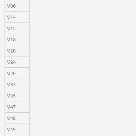
M06
M14
M15
M18
M20
M24
M26
M33
M35
M47
M48
M49