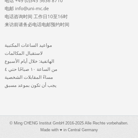
电话 +49 (0)345 5636 8710
电邮 info@uni-mc.de
电话咨询时间 工作日10至16时
来访前请务必电话电邮预约时间
مواعيد الساعات المكتبية
لاستقبال المكالمات
الهاتفية: خلال أيام الأسبوع
من الساعة ١٠ صباحًا حتي ٤
مساءً المقابلات الشخصية
يجب أن تكون بموعد مسبق
© Ming CHENG Institut GmbH 2016-2025 Alle Rechte vorbehalten.
Made with ♥ in Central Germany