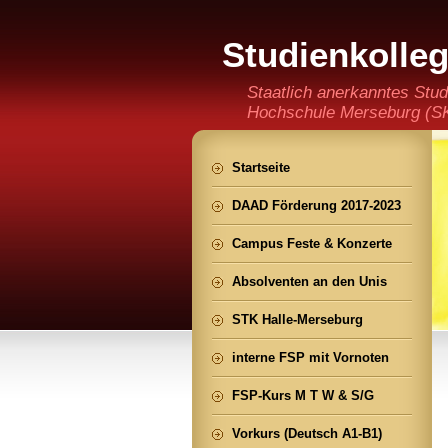
Studienkolle
(staatlich an
Staatlich anerkanntes Stud
Hochschule Merseburg (SKH
der Ming CHENG Institut
Startseite
DAAD Förderung 2017-2023
Campus Feste & Konzerte
Absolventen an den Unis
STK Halle-Merseburg
interne FSP mit Vornoten
FSP-Kurs M T W & S/G
Vorkurs (Deutsch A1-B1)