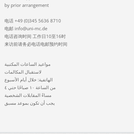
by prior arrangement
电话 +49 (0)345 5636 8710
电邮 info@uni-mc.de
电话咨询时间 工作日10至16时
来访前请务必电话电邮预约时间
مواعيد الساعات المكتبية
لاستقبال المكالمات
الهاتفية: خلال أيام الأسبوع
من الساعة ١٠ صباحًا حتي ٤
مساءً المقابلات الشخصية
يجب أن تكون بموعد مسبق