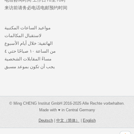
来访前请务必电话电邮预约时间
مواعيد الساعات المكتبية
لاستقبال المكالمات
الهاتفية: خلال أيام الأسبوع
من الساعة ١٠ صباحًا حتي ٤
مساءً المقابلات الشخصية
يجب أن تكون بموعد مسبق
© Ming CHENG Institut GmbH 2016-2025 Alle Rechte vorbehalten.
Made with ♥ in Central Germany
Deutsch
|
中文（简体）
|
English