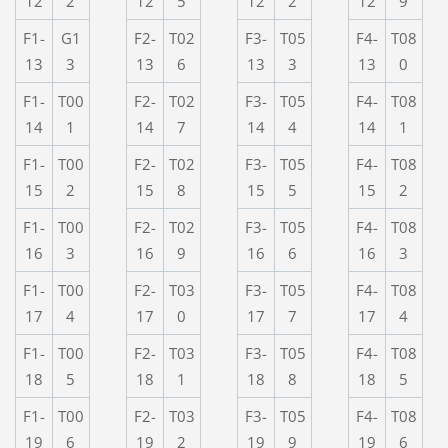
12
2
12
5
12
2
12
9
F1-
G1
F2-
T02
F3-
T05
F4-
T08
13
3
13
6
13
3
13
0
F1-
T00
F2-
T02
F3-
T05
F4-
T08
14
1
14
7
14
4
14
1
F1-
T00
F2-
T02
F3-
T05
F4-
T08
15
2
15
8
15
5
15
2
F1-
T00
F2-
T02
F3-
T05
F4-
T08
16
3
16
9
16
6
16
3
F1-
T00
F2-
T03
F3-
T05
F4-
T08
17
4
17
0
17
7
17
4
F1-
T00
F2-
T03
F3-
T05
F4-
T08
18
5
18
1
18
8
18
5
F1-
T00
F2-
T03
F3-
T05
F4-
T08
19
6
19
2
19
9
19
6