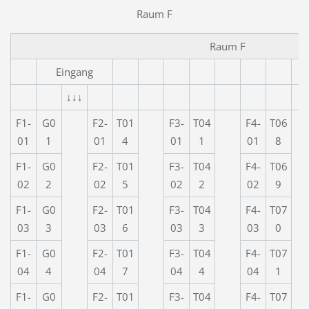
Raum F
Raum F
Eingang
↓↓↓
F1-
G0
F2-
T01
F3-
T04
F4-
T06
01
1
01
4
01
1
01
8
F1-
G0
F2-
T01
F3-
T04
F4-
T06
02
2
02
5
02
2
02
9
F1-
G0
F2-
T01
F3-
T04
F4-
T07
03
3
03
6
03
3
03
0
F1-
G0
F2-
T01
F3-
T04
F4-
T07
04
4
04
7
04
4
04
1
F1-
G0
F2-
T01
F3-
T04
F4-
T07