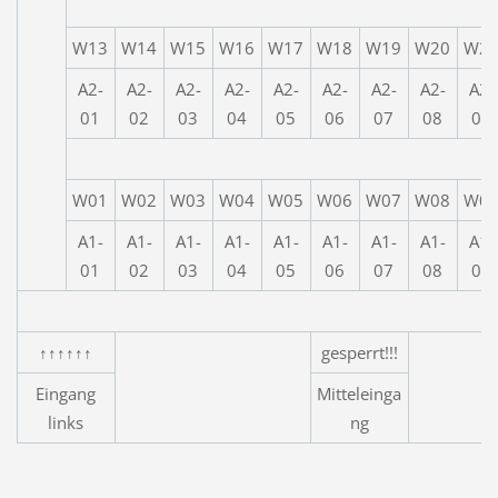
W13
W14
W15
W16
W17
W18
W19
W20
W2
A2-
A2-
A2-
A2-
A2-
A2-
A2-
A2-
A2-
01
02
03
04
05
06
07
08
09
W01
W02
W03
W04
W05
W06
W07
W08
W0
A1-
A1-
A1-
A1-
A1-
A1-
A1-
A1-
A1-
01
02
03
04
05
06
07
08
09
↑↑↑↑↑↑
gesperrt!!!
Eingang
Mitteleinga
links
ng