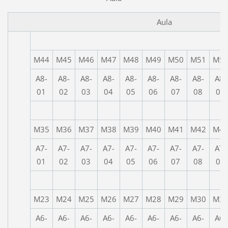
Aula
M44
M45
M46
M47
M48
M49
M50
M51
M5
A8-
A8-
A8-
A8-
A8-
A8-
A8-
A8-
A8-
01
02
03
04
05
06
07
08
09
M35
M36
M37
M38
M39
M40
M41
M42
M4
A7-
A7-
A7-
A7-
A7-
A7-
A7-
A7-
A7-
01
02
03
04
05
06
07
08
09
M23
M24
M25
M26
M27
M28
M29
M30
M3
A6-
A6-
A6-
A6-
A6-
A6-
A6-
A6-
A6-