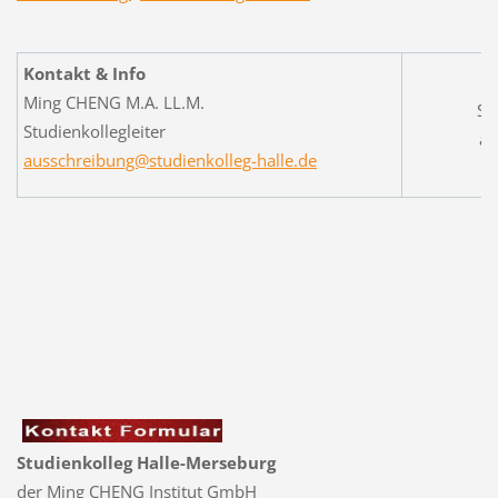
Kontakt & Info
S
Ming CHENG M.A. LL.M.
St
Studienkollegleiter
an
ausschreibung@studienkolleg-halle.de
w
Studienkolleg Halle-Merseburg
der Ming CHENG Institut GmbH