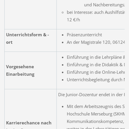
und Nachbereitungszei
bei Interesse: auch Aushilfstäti
12 €/h
Unterrichtsform & -
Präsenzunterricht
ort
An der Magistrale 120, 06124 H
Einführung in die Lehrpläne & 
Einführung in die Didaktik & M
Vorgesehene
Einführung in die Online-Lehrp
Einarbeitung
Unterrichtsbegleitung durch M
Die Junior-Dozentur endet in der R
Mit dem Arbeitszeugnis des Sta
Hochschule Merseburg (SKHM) w
Kommunikationskompetenz, Teamf
Karrierechance nach
weiter in der Lehre tätigen wer