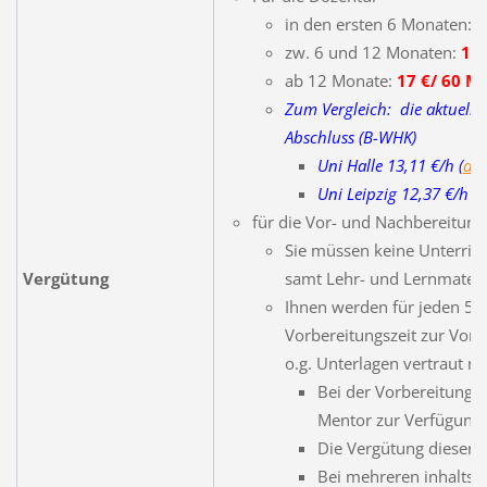
in den ersten 6 Monaten:
1
zw. 6 und 12 Monaten:
16 
ab 12 Monate:
17 €/ 60 M
Zum Vergleich
: die aktuelle
Abschluss (B-WHK)
Uni Halle 13,11 €/h (
ab 
Uni Leipzig 12,37 €/h
(
für die Vor- und Nachbereitung
Sie müssen keine Unterric
Vergütung
samt Lehr- und Lernmaterial
Ihnen werden für jeden 5-s
Vorbereitungszeit zur Vor-
o.g. Unterlagen vertraut m
Bei der Vorbereitung s
Mentor zur Verfügung.
Die Vergütung dieser 
Bei mehreren inhaltsg