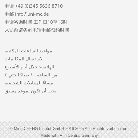
电话 +49 (0)345 5636 8710
电邮 info@uni-mc.de
电话咨询时间 工作日10至16时
来访前请务必电话电邮预约时间
مواعيد الساعات المكتبية
لاستقبال المكالمات
الهاتفية: خلال أيام الأسبوع
من الساعة ١٠ صباحًا حتي ٤
مساءً المقابلات الشخصية
يجب أن تكون بموعد مسبق
© Ming CHENG Institut GmbH 2016-2025 Alle Rechte vorbehalten.
Made with ♥ in Central Germany