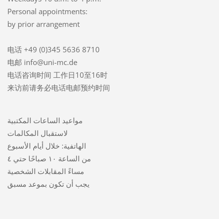
Personal appointments:
by prior arrangement
电话 +49 (0)345 5636 8710
电邮 info@uni-mc.de
电话咨询时间 工作日10至16时
来访前请务必电话电邮预约时间
مواعيد الساعات المكتبية
لاستقبال المكالمات
الهاتفية: خلال أيام الأسبوع
من الساعة ١٠ صباحًا حتي ٤
مساءً المقابلات الشخصية
يجب أن تكون بموعد مسبق