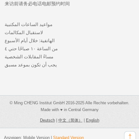
来访前请务必电话电邮预约时间
مواعيد الساعات المكتبية
لاستقبال المكالمات
الهاتفية: خلال أيام الأسبوع
من الساعة ١٠ صباحًا حتي ٤
مساءً المقابلات الشخصية
يجب أن تكون بموعد مسبق
© Ming CHENG Institut GmbH 2016-2025 Alle Rechte vorbehalten.
Made with ♥ in Central Germany
Deutsch
|
中文（简体）
|
English
Anzeigen:
Mobile Version
|
Standard Version