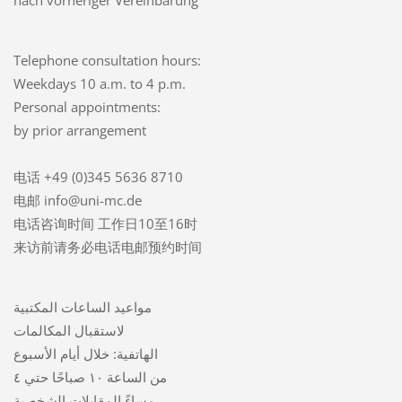
Telephone consultation hours:
Weekdays 10 a.m. to 4 p.m.
Personal appointments:
by prior arrangement
电话 +49 (0)345 5636 8710
电邮 info@uni-mc.de
电话咨询时间 工作日10至16时
来访前请务必电话电邮预约时间
مواعيد الساعات المكتبية
لاستقبال المكالمات
الهاتفية: خلال أيام الأسبوع
من الساعة ١٠ صباحًا حتي ٤
مساءً المقابلات الشخصية