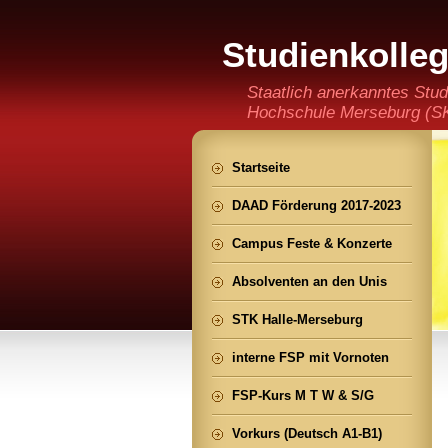
Studienkolle
(staatlich an
Staatlich anerkanntes Stud
Hochschule Merseburg (SKH
der Ming CHENG Institut
Startseite
DAAD Förderung 2017-2023
Campus Feste & Konzerte
Absolventen an den Unis
STK Halle-Merseburg
interne FSP mit Vornoten
FSP-Kurs M T W & S/G
Vorkurs (Deutsch A1-B1)