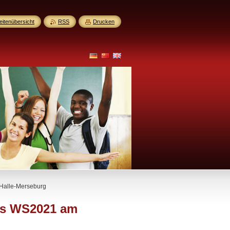
eitenübersicht
RSS
Drucken
 Halle-Merseburg
ürs WS2021 am