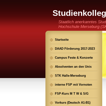
Studienkolle
(staatlich an
Staatlich anerkanntes Stud
Hochschule Merseburg (SKH
der Ming CHENG Institut
Startseite
DAAD Förderung 2017-2023
Campus Feste & Konzerte
Absolventen an den Unis
STK Halle-Merseburg
interne FSP mit Vornoten
FSP-Kurs M T W & S/G
Vorkurs (Deutsch A1-B1)