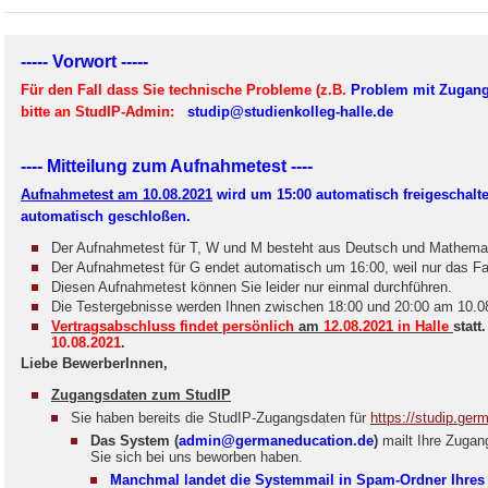
----- Vorwort -----
Für den Fall dass Sie technische Probleme (z.B.
Problem mit Zugan
bitte an StudIP-Admin:
studip@studienkolleg-halle.de
---- Mitteilung zum Aufnahmetest ----
Aufnahmetest am 10.08.2021
wird um 15:00 automatisch freigeschalte
automatisch geschloßen.
Der Aufnahmetest für T, W und M besteht aus Deutsch und Mathemat
Der Aufnahmetest für G endet automatisch um 16:00, weil nur das Fa
Diesen Aufnahmetest können Sie leider nur einmal durchführen.
Die Testergebnisse werden Ihnen zwischen 18:00 und 20:00 am 10.08.
Vertragsabschluss findet persönlich
am
12.08.2021 in Halle
statt
10.08.2021
.
Liebe BewerberInnen,
Zugangsdaten zum StudIP
Sie haben bereits die StudIP-Zugangsdaten für
https://studip.ger
Das System (
admin@germaneducation.de
)
mailt Ihre Zugan
Sie sich bei uns beworben haben.
Manchmal landet die Systemmail in Spam-Ordner Ihres