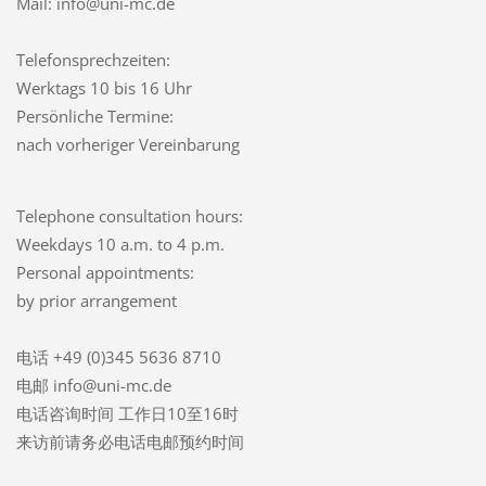
Mail: info@uni-mc.de
Telefonsprechzeiten:
Werktags 10 bis 16 Uhr
Persönliche Termine:
nach vorheriger Vereinbarung
Telephone consultation hours:
Weekdays 10 a.m. to 4 p.m.
Personal appointments:
by prior arrangement
电话 +49 (0)345 5636 8710
电邮 info@uni-mc.de
电话咨询时间 工作日10至16时
来访前请务必电话电邮预约时间