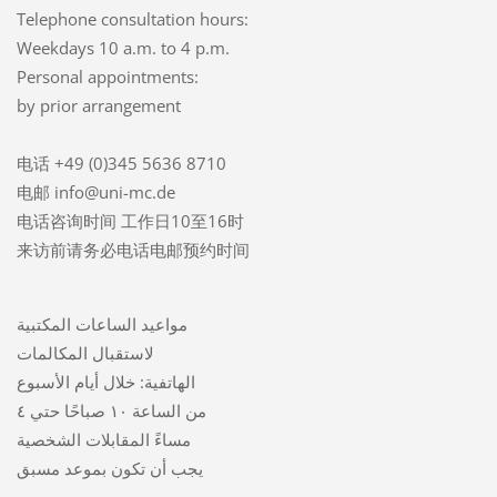
Telephone consultation hours:
Weekdays 10 a.m. to 4 p.m.
Personal appointments:
by prior arrangement
电话 +49 (0)345 5636 8710
电邮 info@uni-mc.de
电话咨询时间 工作日10至16时
来访前请务必电话电邮预约时间
مواعيد الساعات المكتبية
لاستقبال المكالمات
الهاتفية: خلال أيام الأسبوع
من الساعة ١٠ صباحًا حتي ٤
مساءً المقابلات الشخصية
يجب أن تكون بموعد مسبق