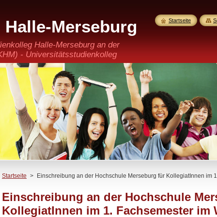
g Halle-Merseburg
Startseite
S
erkannt)
ienkolleg Halle-Merseburg an der
M) - Universitätsstudienkolleg
 GmbH
Startseite
>
Einschreibung an der Hochschule Merseburg für KollegiatInnen im
Einschreibung an der Hochschule Mer
KollegiatInnen im 1. Fachsemester im