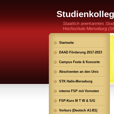
Studienkolle
(staatlich an
Staatlich anerkanntes Stud
Hochschule Merseburg (SKH
der Ming CHENG Institut
Startseite
DAAD Förderung 2017-2023
Campus Feste & Konzerte
Absolventen an den Unis
STK Halle-Merseburg
interne FSP mit Vornoten
FSP-Kurs M T W & S/G
Vorkurs (Deutsch A1-B1)