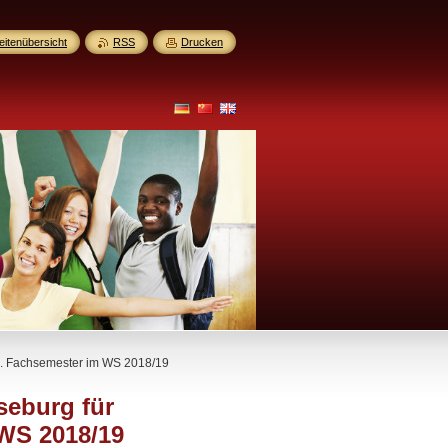
eitenübersicht
RSS
Drucken
 1. Fachsemester im WS 2018/19
seburg für
 WS 2018/19