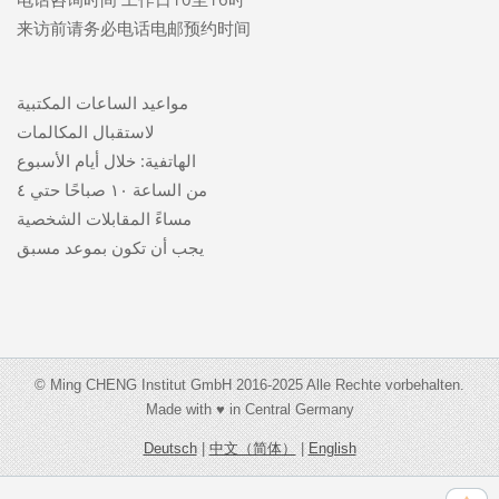
来访前请务必电话电邮预约时间
مواعيد الساعات المكتبية
لاستقبال المكالمات
الهاتفية: خلال أيام الأسبوع
من الساعة ١٠ صباحًا حتي ٤
مساءً المقابلات الشخصية
يجب أن تكون بموعد مسبق
© Ming CHENG Institut GmbH 2016-2025 Alle Rechte vorbehalten.
Made with ♥ in Central Germany
Deutsch
|
中文（简体）
|
English