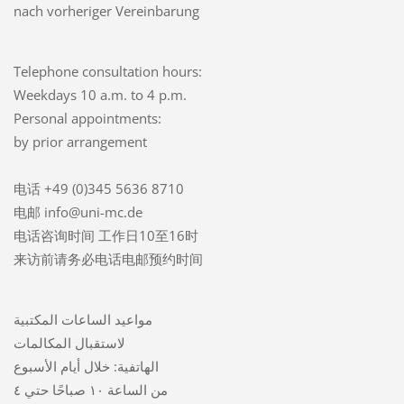
nach vorheriger Vereinbarung
Telephone consultation hours:
Weekdays 10 a.m. to 4 p.m.
Personal appointments:
by prior arrangement
电话 +49 (0)345 5636 8710
电邮 info@uni-mc.de
电话咨询时间 工作日10至16时
来访前请务必电话电邮预约时间
مواعيد الساعات المكتبية
لاستقبال المكالمات
الهاتفية: خلال أيام الأسبوع
من الساعة ١٠ صباحًا حتي ٤