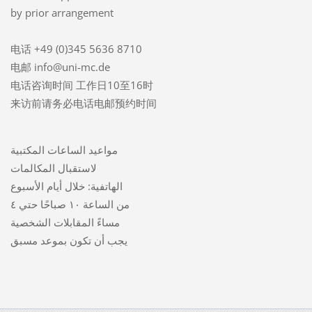
by prior arrangement
电话 +49 (0)345 5636 8710
电邮 info@uni-mc.de
电话咨询时间 工作日10至16时
来访前请务必电话电邮预约时间
مواعيد الساعات المكتبية
لاستقبال المكالمات
الهاتفية: خلال أيام الأسبوع
من الساعة ١٠ صباحًا حتي ٤
مساءً المقابلات الشخصية
يجب أن تكون بموعد مسبق