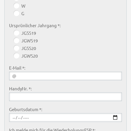
W
G
Ursprünlicher Jahrgang *:
JGSS19
JGWS19
JGSS20
JGWS20
E-Mail *:
HandyNr. *:
Geburtsdatum *:
Ich melde mich für die WiederholungsFSP *: