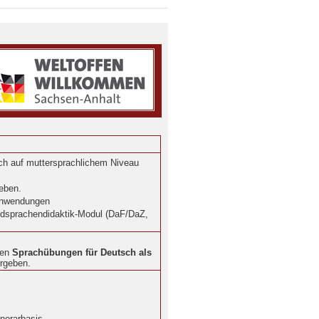
ich auf muttersprachlichem Niveau
ieben.
-Anwendungen
mdsprachendidaktik-Modul (DaF/DaZ,
den
Sprachübungen für Deutsch als
orgeben.
norarbasis