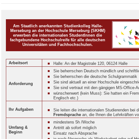
Am Staatlich anerkannten Studienkolleg Halle-
Merseburg an der Hochschule Merseburg (SKHM)
erwerben die internationalen StudentInnen die
fachgebundene Hochschulreife für alle deutschen
Universitäten und Fachhochschulen.
Arbeitsort
Halle: An der Magistrale 120, 06124 Halle
Sie beherrschen Deutsch mündlich und schriftl
Sie beherrschen die deutsche Schulgrammatik
Sie sind aktuell an einer Hochschule eingeschr
Anforderung
Sie sind vertraut mit den gängigen MS-Office
wünschenwert (kein Muss): Sie hatten ein Fre
Englisch etc.)
Ihr Aufgaben
Sie leiten die internationalen Studierenden bei 
Fremdsprache
an, die Ihnen die Lehrkräften v
mindestens 5h /Woche
Umfang &
Antritt ab sofort möglich
Beginn
Einsatz nach Absprache
je nach Absprache als Werkstudent oder auf Ho