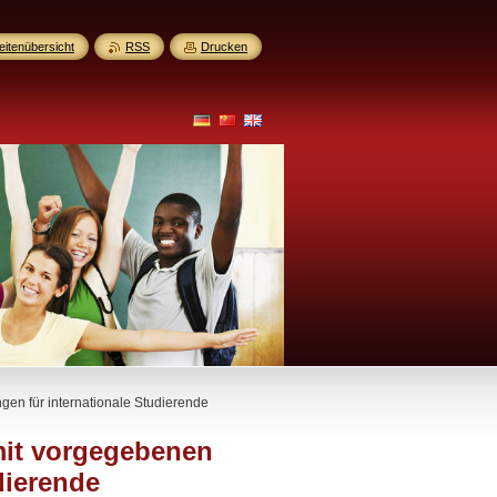
eitenübersicht
RSS
Drucken
en für internationale Studierende
mit vorgegebenen
dierende