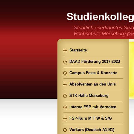
Studienkolle
(staatlich an
Staatlich anerkanntes Stud
Hochschule Merseburg (SKH
der Ming CHENG Institut
Startseite
DAAD Förderung 2017-2023
Campus Feste & Konzerte
Absolventen an den Unis
STK Halle-Merseburg
interne FSP mit Vornoten
FSP-Kurs M T W & S/G
Vorkurs (Deutsch A1-B1)