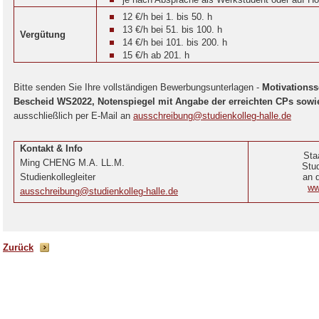
12 €/h bei 1. bis 50. h
13 €/h bei 51. bis 100. h
Vergütung
14 €/h bei 101. bis 200. h
15 €/h ab 201. h
Bitte senden Sie Ihre vollständigen Bewerbungsunterlagen -
Motivationss
Bescheid WS2022, Notenspiegel mit Angabe der erreichten CPs sowie
ausschließlich per E-Mail an
ausschreibung@studienkolleg-halle.de
Kontakt & Info
Sta
Ming CHENG M.A. LL.M.
Stud
Studienkollegleiter
an 
ww
ausschreibung@studienkolleg-halle.de
Zurück