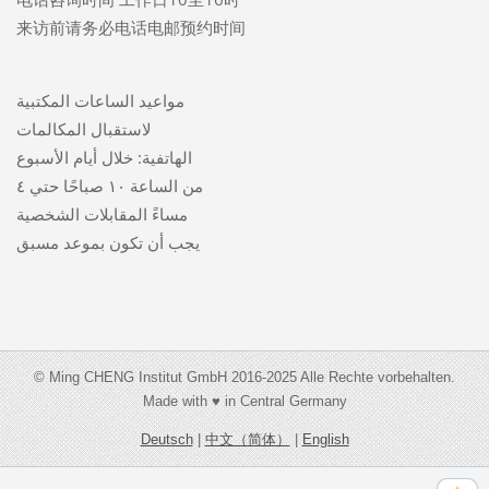
来访前请务必电话电邮预约时间
مواعيد الساعات المكتبية
لاستقبال المكالمات
الهاتفية: خلال أيام الأسبوع
من الساعة ١٠ صباحًا حتي ٤
مساءً المقابلات الشخصية
يجب أن تكون بموعد مسبق
© Ming CHENG Institut GmbH 2016-2025 Alle Rechte vorbehalten.
Made with ♥ in Central Germany
Deutsch
|
中文（简体）
|
English