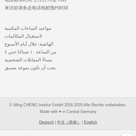
来访前请务必电话电邮预约时间
مواعيد الساعات المكتبية
لاستقبال المكالمات
الهاتفية: خلال أيام الأسبوع
من الساعة ١٠ صباحًا حتي ٤
مساءً المقابلات الشخصية
يجب أن تكون بموعد مسبق
© Ming CHENG Institut GmbH 2016-2025 Alle Rechte vorbehalten.
Made with ♥ in Central Germany
Deutsch
|
中文（简体）
|
English