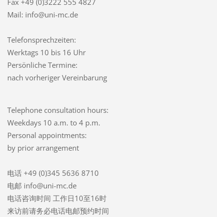
Fax +49 (0)3222 555 4827
Mail: info@uni-mc.de
Telefonsprechzeiten:
Werktags 10 bis 16 Uhr
Persönliche Termine:
nach vorheriger Vereinbarung
Telephone consultation hours:
Weekdays 10 a.m. to 4 p.m.
Personal appointments:
by prior arrangement
电话 +49 (0)345 5636 8710
电邮 info@uni-mc.de
电话咨询时间 工作日10至16时
来访前请务必电话电邮预约时间