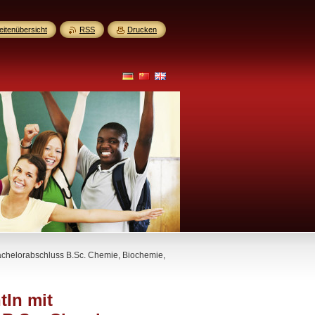
eitenübersicht
RSS
Drucken
chelorabschluss B.Sc. Chemie, Biochemie,
tIn mit