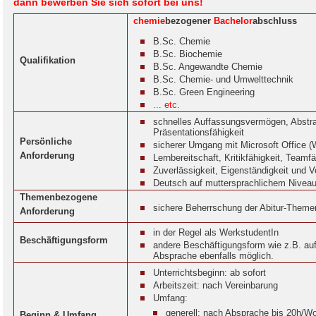
dann bewerben Sie sich sofort bei uns!
chemie
bezogener
Bachelor
abschluss
B.Sc. Chemie
B.Sc. Biochemie
Qualifikation
B.Sc. Angewandte Chemie
B.Sc. Chemie- und Umwelttechnik
B.Sc. Green Engineering
... etc.
schnelles Auffassungsvermögen, Abstra
Präsentationsfähigkeit
Persönliche
sicherer Umgang mit Microsoft Office (
Anforderung
Lernbereitschaft, Kritikfähigkeit, Teamfä
Zuverlässigkeit, Eigenständigkeit und 
Deutsch auf muttersprachlichem Niveau
Themenbezogene
sichere Beherrschung der Abitur-Them
Anforderung
in der Regel als WerkstudentIn
Beschäftigungsform
andere Beschäftigungsform wie z.B. au
Absprache ebenfalls möglich.
Unterrichtsbeginn: ab sofort
Arbeitszeit: nach Vereinbarung
Umfang:
generell: nach Absprache bis 20h/W
Beginn & Umfang