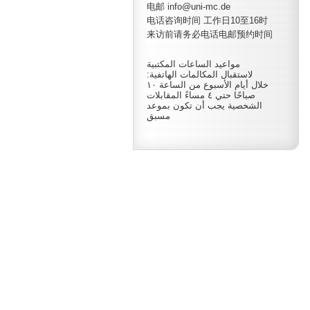
电邮 info@uni-mc.de
电话咨询时间 工作日10至16时
来访前请务必电话电邮预约时间
مواعيد الساعات المكتبية
لاستقبال المكالمات الهاتفية:
خلال أيام الأسبوع من الساعة ١٠
صباحًا حتي ٤ مساءً المقابلات
الشخصية يجب أن تكون بموعد
مسبق