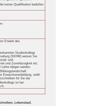
die keiner Qualifikation bedürfen
en
dem Erwerb des
nerkannten Studienkollegs
rseburg (SKHM) weisen Sie
ozial- und
t und Zuverlässigkeit etc.
r Lehre tätigen werden.
e Bildungslandschaft
r Erwachsenenbildung, stellt
schreiben für Sie dar.
enkollegs ist bei
ich.
chreiben, Lebenslauf,