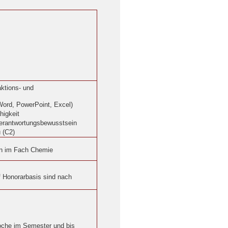
ktions- und
Word, PowerPoint, Excel)
higkeit
Verantwortungsbewusstsein
 (C2)
en im Fach Chemie
f Honorarbasis sind nach
oche im Semester und bis