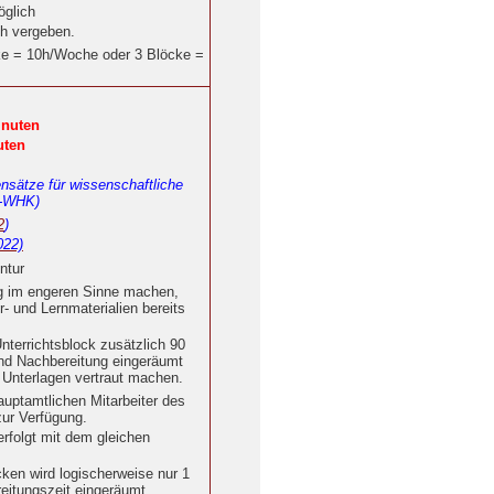
öglich
5h vergeben.
ke = 10h/Woche oder 3 Blöcke =
inuten
uten
ensätze für wissenschaftliche
B-WHK)
2
)
022)
ntur
g im engeren Sinne machen,
r- und Lernmaterialien bereits
nterrichtsblock zusätzlich 90
und Nachbereitung eingeräumt
. Unterlagen vertraut machen.
auptamtlichen Mitarbeiter des
zur Verfügung.
erfolgt mit dem gleichen
cken wird logischerweise nur 1
eitungszeit eingeräumt.