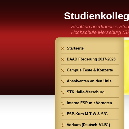
Studienkolle
(staatlich an
Staatlich anerkanntes Stud
Hochschule Merseburg (SKH
der Ming CHENG Institut
Startseite
DAAD Förderung 2017-2023
Campus Feste & Konzerte
Absolventen an den Unis
STK Halle-Merseburg
interne FSP mit Vornoten
FSP-Kurs M T W & S/G
Vorkurs (Deutsch A1-B1)