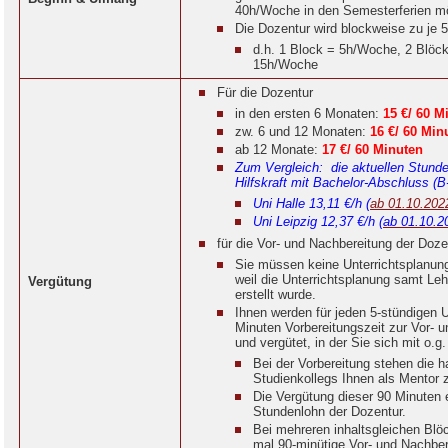
40h/Woche in den Semesterferien m
Die Dozentur wird blockweise zu je 
d.h. 1 Block = 5h/Woche, 2 Blöc
15h/Woche
Für die Dozentur
in den ersten 6 Monaten:
15 €/ 60 M
zw. 6 und 12 Monaten:
16 €/ 60 Min
ab 12 Monate:
17 €/ 60 Minuten
Zum Vergleich
: die aktuellen Stund
Hilfskraft mit Bachelor-Abschluss (
Uni Halle 13,11 €/h (
ab 01.10.202
Uni Leipzig 12,37 €/h
(ab 01.10.2
für die Vor- und Nachbereitung der Doze
Sie müssen keine Unterrichtsplanun
weil die Unterrichtsplanung samt Leh
Vergütung
erstellt wurde.
Ihnen werden für jeden 5-stündigen U
Minuten Vorbereitungszeit zur Vor- 
und vergütet, in der Sie sich mit o.g
Bei der Vorbereitung stehen die h
Studienkollegs Ihnen als Mentor 
Die Vergütung dieser 90 Minuten 
Stundenlohn der Dozentur.
Bei mehreren inhaltsgleichen Blö
mal 90-minütige Vor- und Nachber