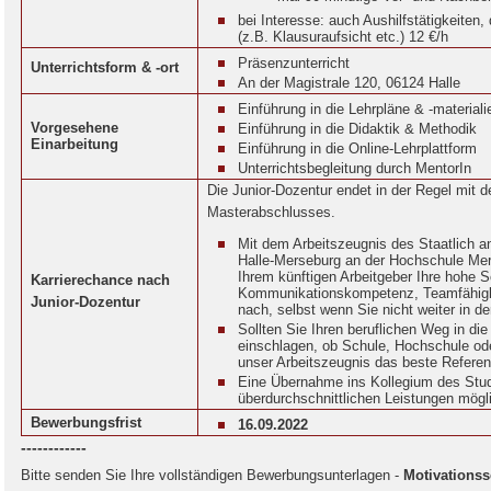
bei Interesse: auch Aushilfstätigkeiten, 
(z.B. Klausuraufsicht etc.) 12 €/h
Präsenzunterricht
Unterrichtsform & -ort
An der Magistrale 120, 06124 Halle
Einführung in die Lehrpläne & -materiali
Vorgesehene
Einführung in die Didaktik & Methodik
Einarbeitung
Einführung in die Online-Lehrplattform
Unterrichtsbegleitung durch MentorIn
Die Junior-Dozentur endet in der Regel mit 
Masterabschlusses.
Mit dem Arbeitszeugnis des Staatlich a
Halle-Merseburg an der Hochschule Me
Ihrem künftigen Arbeitgeber Ihre hohe S
Karrierechance nach
Kommunikationskompetenz, Teamfähigkei
Junior-Dozentur
nach, selbst wenn Sie nicht weiter in de
Sollten Sie Ihren beruflichen Weg in di
einschlagen, ob Schule, Hochschule ode
unser Arbeitszeugnis das beste Referenz
Eine Übernahme ins Kollegium des Studi
überdurchschnittlichen Leistungen mögl
Bewerbungsfrist
16.09.2022
------------
Bitte senden Sie Ihre vollständigen Bewerbungsunterlagen -
Motivationss