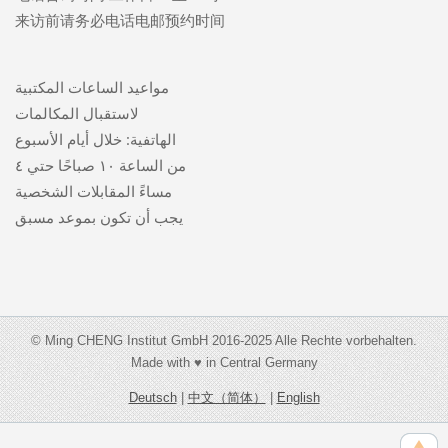
来访前请务必电话电邮预约时间
مواعيد الساعات المكتبية
لاستقبال المكالمات
الهاتفية: خلال أيام الأسبوع
من الساعة ١٠ صباحًا حتي ٤
مساءً المقابلات الشخصية
يجب أن تكون بموعد مسبق
© Ming CHENG Institut GmbH 2016-2025 Alle Rechte vorbehalten.
Made with ♥ in Central Germany
Deutsch
|
中文（简体）
|
English