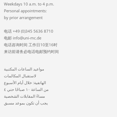
Weekdays 10 a.m. to 4 p.m.
Personal appointments:
by prior arrangement
电话 +49 (0)345 5636 8710
电邮 info@uni-mc.de
电话咨询时间 工作日10至16时
来访前请务必电话电邮预约时间
مواعيد الساعات المكتبية
لاستقبال المكالمات
الهاتفية: خلال أيام الأسبوع
من الساعة ١٠ صباحًا حتي ٤
مساءً المقابلات الشخصية
يجب أن تكون بموعد مسبق