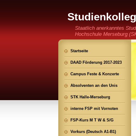
Studienkolle
(staatlich an
Staatlich anerkanntes Stud
Hochschule Merseburg (SKH
der Ming CHENG Institut
Startseite
DAAD Förderung 2017-2023
Campus Feste & Konzerte
Absolventen an den Unis
STK Halle-Merseburg
interne FSP mit Vornoten
FSP-Kurs M T W & S/G
Vorkurs (Deutsch A1-B1)