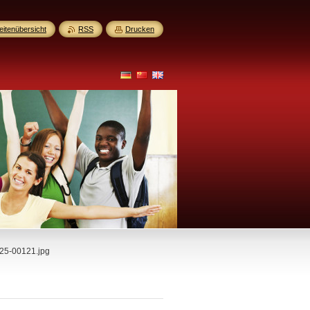
eitenübersicht
RSS
Drucken
425-00121.jpg