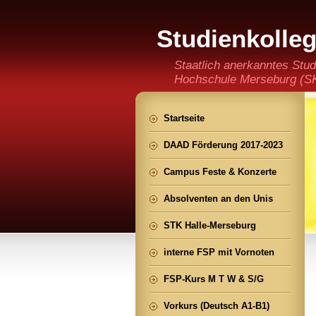
Studienkolle
(staatlich an
Staatlich anerkanntes Stud
Hochschule Merseburg (SKH
der Ming CHENG Institut
Startseite
DAAD Förderung 2017-2023
Campus Feste & Konzerte
Absolventen an den Unis
STK Halle-Merseburg
interne FSP mit Vornoten
FSP-Kurs M T W & S/G
Vorkurs (Deutsch A1-B1)