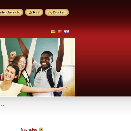
eitenübersicht
RSS
Drucken
jpg
Nächstes