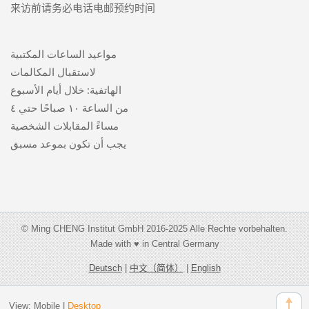
来访前请务必电话电邮预约时间
مواعيد الساعات المكتبية
لاستقبال المكالمات
الهاتفية: خلال أيام الأسبوع
من الساعة ١٠ صباحًا حتي ٤
مساءً المقابلات الشخصية
يجب أن تكون بموعد مسبق
© Ming CHENG Institut GmbH 2016-2025 Alle Rechte vorbehalten.
Made with ♥ in Central Germany
Deutsch
|
中文（简体）
|
English
View:
Mobile
|
Desktop