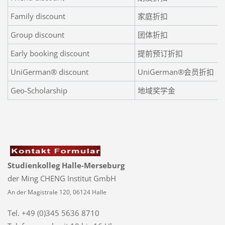
Family discount
家庭折扣
Group discount
团体折扣
Early booking discount
提前预订折扣
UniGerman® discount
UniGerman®会员折扣
Geo-Scholarship
地域奖学金
Studienkolleg Halle-Merseburg
der Ming CHENG Institut GmbH
An der Magistrale 120, 06124 Halle
Tel. +49 (0)345 5636 8710