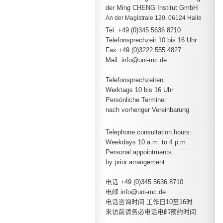
der Ming CHENG Institut GmbH
An der Magistrale 120, 06124 Halle
Tel. +49 (0)345 5636 8710
Telefonsprechzeit
10 bis 16 Uhr
Fax +49 (0)3222 555 4827
Mail: info@uni-mc.de
Telefonsprechzeiten:
Werktags 10 bis 16 Uhr
Persönliche Termine:
nach vorheriger Vereinbarung
Telephone consultation hours:
Weekdays 10 a.m. to 4 p.m.
Personal appointments:
by prior arrangement
电话 +49 (0)345 5636 8710
电邮 info@uni-mc.de
电话咨询时间 工作日10至16时
来访前请务必电话电邮预约时间