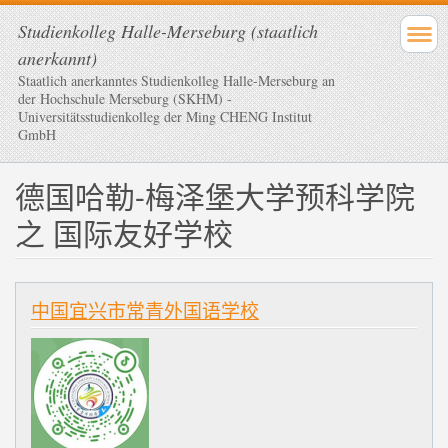
Studienkolleg Halle-Merseburg (staatlich
anerkannt)
Staatlich anerkanntes Studienkolleg Halle-Merseburg an
der Hochschule Merseburg (SKHM) -
Universitätsstudienkolleg der Ming CHENG Institut
GmbH
德国哈勒-梅泽堡大学预科学院
之 国际友好学校
中国宜兴市常青外国语学校