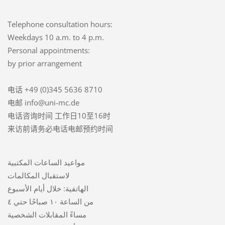
Telephone consultation hours:
Weekdays 10 a.m. to 4 p.m.
Personal appointments:
by prior arrangement
电话 +49 (0)345 5636 8710
电邮 info@uni-mc.de
电话咨询时间 工作日10至16时
来访前请务必电话电邮预约时间
مواعيد الساعات المكتبية
لاستقبال المكالمات
الهاتفية: خلال أيام الأسبوع
من الساعة ١٠ صباحًا حتي ٤
مساءً المقابلات الشخصية