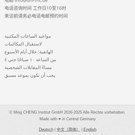
电话咨询时间 工作日10至16时
来访前请务必电话电邮预约时间
مواعيد الساعات المكتبية
لاستقبال المكالمات
الهاتفية: خلال أيام الأسبوع
من الساعة ١٠ صباحًا حتي ٤
مساءً المقابلات الشخصية
يجب أن تكون بموعد مسبق
© Ming CHENG Institut GmbH 2016-2025 Alle Rechte vorbehalten.
Made with ♥ in Central Germany
Deutsch
|
中文（简体）
|
English