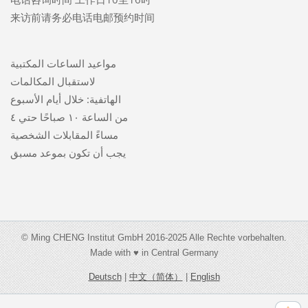
来访前请务必电话电邮预约时间
مواعيد الساعات المكتبية
لاستقبال المكالمات
الهاتفية: خلال أيام الأسبوع
من الساعة ١٠ صباحًا حتي ٤
مساءً المقابلات الشخصية
يجب أن تكون بموعد مسبق
© Ming CHENG Institut GmbH 2016-2025 Alle Rechte vorbehalten.
Made with ♥ in Central Germany
Deutsch
|
中文（简体）
|
English