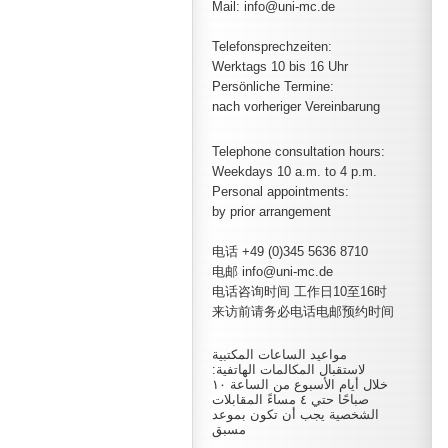
Mail: info@uni-mc.de
Telefonsprechzeiten:
Werktags 10 bis 16 Uhr
Persönliche Termine:
nach vorheriger Vereinbarung
Telephone consultation hours:
Weekdays 10 a.m. to 4 p.m.
Personal appointments:
by prior arrangement
电话 +49 (0)345 5636 8710
电邮 info@uni-mc.de
电话咨询时间 工作日10至16时
来访前请务必电话电邮预约时间
مواعيد الساعات المكتبية
لاستقبال المكالمات الهاتفية:
خلال أيام الأسبوع من الساعة ١٠
صباحًا حتي ٤ مساءً المقابلات
الشخصية يجب أن تكون بموعد
مسبق