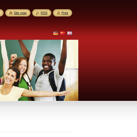
Site map
RSS
Print