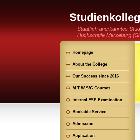
Studienkolle
(staatlich an
Staatlich anerkanntes Stud
Hochschule Merseburg (SKH
der Ming CHENG Institut
Homepage
About the College
Our Success since 2016
M T W S/G Courses
Internal FSP Examination
Bookable Service
Admission
Application