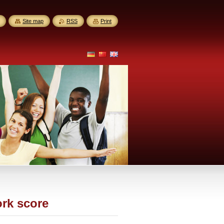
Site map
RSS
Print
ork score