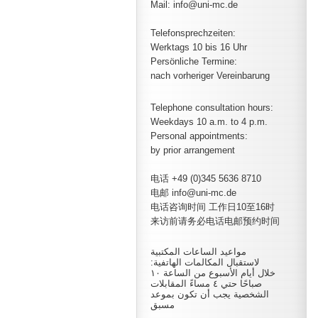
Mail: info@uni-mc.de
Telefonsprechzeiten:
Werktags 10 bis 16 Uhr
Persönliche Termine:
nach vorheriger Vereinbarung
Telephone consultation hours:
Weekdays 10 a.m. to 4 p.m.
Personal appointments:
by prior arrangement
电话 +49 (0)345 5636 8710
电邮 info@uni-mc.de
电话咨询时间 工作日10至16时
来访前请务必电话电邮预约时间
مواعيد الساعات المكتبية
لاستقبال المكالمات الهاتفية:
خلال أيام الأسبوع من الساعة ١٠
صباحًا حتي ٤ مساءً المقابلات
الشخصية يجب أن تكون بموعد
مسبق