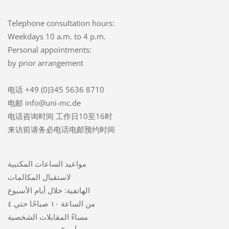
Telephone consultation hours:
Weekdays 10 a.m. to 4 p.m.
Personal appointments:
by prior arrangement
电话 +49 (0)345 5636 8710
电邮 info@uni-mc.de
电话咨询时间 工作日10至16时
来访前请务必电话电邮预约时间
مواعيد الساعات المكتبية
لاستقبال المكالمات
الهاتفية: خلال أيام الأسبوع
من الساعة ١٠ صباحًا حتي ٤
مساءً المقابلات الشخصية