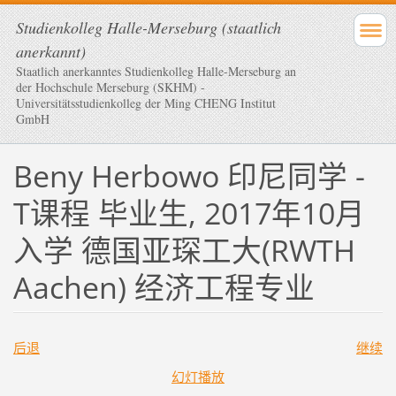
Studienkolleg Halle-Merseburg (staatlich
anerkannt)
Staatlich anerkanntes Studienkolleg Halle-Merseburg an
der Hochschule Merseburg (SKHM) -
Universitätsstudienkolleg der Ming CHENG Institut
GmbH
Beny Herbowo 印尼同学 -
T课程 毕业生, 2017年10月
入学 德国亚琛工大(RWTH
Aachen) 经济工程专业
后退
继续
幻灯播放