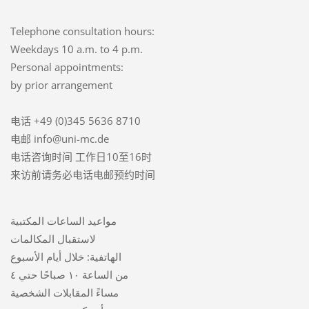
Telephone consultation hours:
Weekdays 10 a.m. to 4 p.m.
Personal appointments:
by prior arrangement
电话 +49 (0)345 5636 8710
电邮 info@uni-mc.de
电话咨询时间 工作日10至16时
来访前请务必电话电邮预约时间
مواعيد الساعات المكتبية
لاستقبال المكالمات
الهاتفية: خلال أيام الأسبوع
من الساعة ١٠ صباحًا حتي ٤
مساءً المقابلات الشخصية